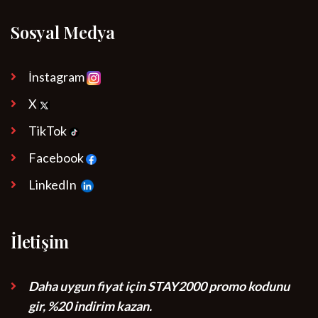
Sosyal Medya
İnstagram
X
TikTok
Facebook
LinkedIn
İletişim
Daha uygun fiyat için STAY2000 promo kodunu
gir, %20 indirim kazan.