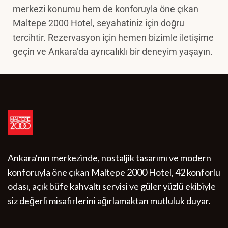
merkezi konumu hem de konforuyla öne çıkan
Maltepe 2000 Hotel, seyahatiniz için doğru
tercihtir. Rezervasyon için hemen bizimle iletişime
geçin ve Ankara’da ayrıcalıklı bir deneyim yaşayın.
Ankara'nın merkezinde, nostaljik tasarımı ve modern
konforuyla öne çıkan Maltepe 2000 Hotel, 42 konforlu
odası, açık büfe kahvaltı servisi ve güler yüzlü ekibiyle
siz değerli misafirlerini ağırlamaktan mutluluk duyar.