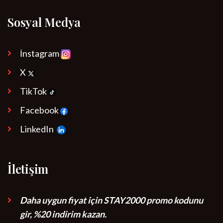
Sosyal Medya
İnstagram
X
TikTok
Facebook
LinkedIn
İletişim
Daha uygun fiyat için STAY2000 promo kodunu
gir, %20 indirim kazan.