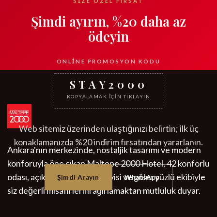
SIZE ÖZEL FIRSAT
Şimdi ayırın, %20 daha az
ödeyin
ONLINE PROMOSYON KODU
STAY2000
KOPYALAMAK IÇIN TIKLAYIN
Web sitemiz üzerinden ulaştığınızı belirtin; ilk üç
konaklamanızda %20 indirim fırsatından yararlanın.
Ankara'nın merkezinde, nostaljik tasarımı ve modern
konforuyla öne çıkan Maltepe 2000 Hotel, 42 konforlu
odası, açık büfe kahvaltı servisi ve güler yüzlü ekibiyle
Şimdi Arayın
WhatsApp
siz değerli misafirlerini ağırlamaktan mutluluk duyar.