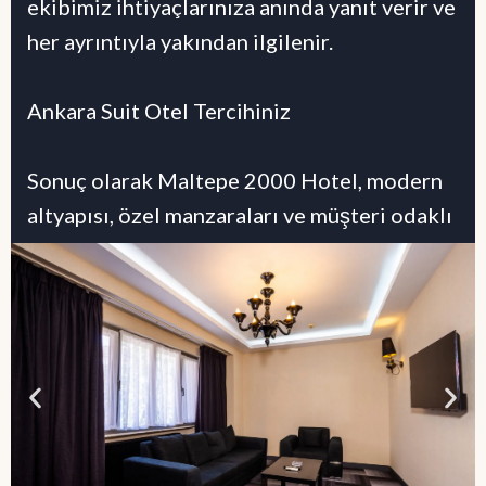
ekibimiz ihtiyaçlarınıza anında yanıt verir ve
her ayrıntıyla yakından ilgilenir.
Ankara Suit Otel Tercihiniz
Sonuç olarak Maltepe 2000 Hotel, modern
altyapısı, özel manzaraları ve müşteri odaklı
hizmet anlayışıyla Ankara suit otel
seçenekleri arasında prestijli bir tercihtir.
Kısacası Anıtkabir manzaralı süit
odalarımızda konaklayarak Ankara’da
ayrıcalıklı bir deneyim yaşayabilirsiniz.