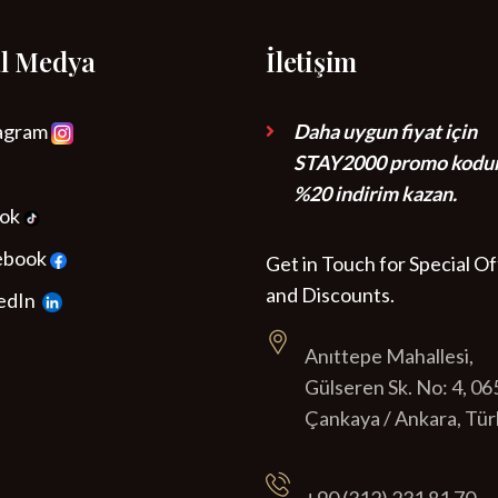
al Medya
İletişim
tagram
Daha uygun fiyat için
STAY2000 promo kodunu
%20 indirim kazan.
Tok
ebook
Get in Touch for Special O
and Discounts.
edIn
Anıttepe Mahallesi,
Gülseren Sk. No: 4, 0
Çankaya / Ankara, Tür